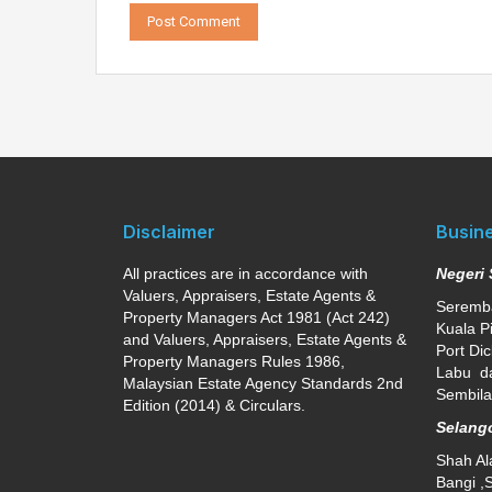
Disclaimer
Busin
All practices are in accordance with
Negeri
Valuers, Appraisers, Estate Agents &
Seremba
Property Managers Act 1981 (Act 242)
Kuala P
and Valuers, Appraisers, Estate Agents &
Port Dic
Property Managers Rules 1986,
Labu da
Malaysian Estate Agency Standards 2nd
Sembil
Edition (2014) & Circulars.
Selang
Shah Al
Bangi ,