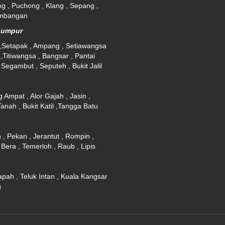
g , Puchong , Klang , Sepang ,
embangan
Lumpur
,Setapak , Ampang , Setiawangsa
 ,Titiwangsa , Bangsar , Pantai
Segambut , Seputeh , Bukit Jalil
a
 Ampat , Alor Gajah , Jasin ,
anah , Bukit Katil ,Tangga Batu
g
 , Pekan , Jerantut , Rompin ,
Bera , Temerloh , Raub , Lipis
apah , Teluk Intan , Kuala Kangsar
g