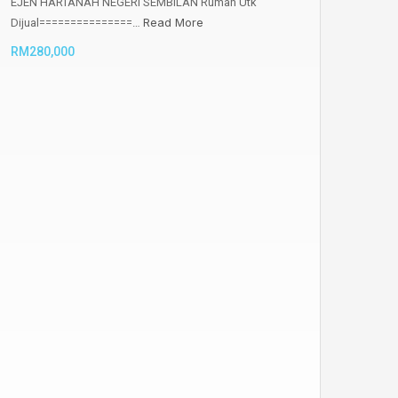
EJEN HARTANAH NEGERI SEMBILAN Rumah Utk
Read More
Dijual===============…
RM280,000