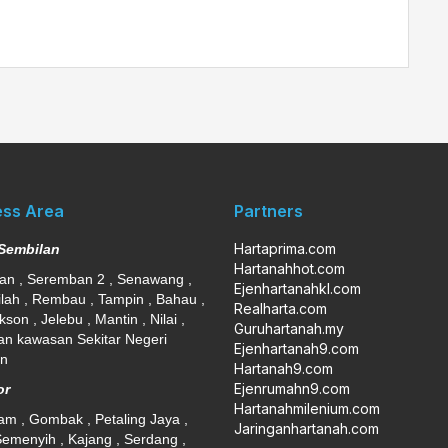
ess Area
Partners
Hartaprima.com
 Sembilan
Hartanahhot.com
n , Seremban 2 , Senawang ,
Ejenhartanahkl.com
ilah , Rembau , Tampin , Bahau ,
Realharta.com
kson , Jelebu , Mantin , Nilai ,
Guruhartanah.my
n kawasan Sekitar Negeri
Ejenhartanah9.com
an
Hartanah9.com
Ejenrumahn9.com
or
Hartanahmilenium.com
am , Gombak , Petaling Jaya ,
Jaringanhartanah.com
Semenyih , Kajang , Serdang ,