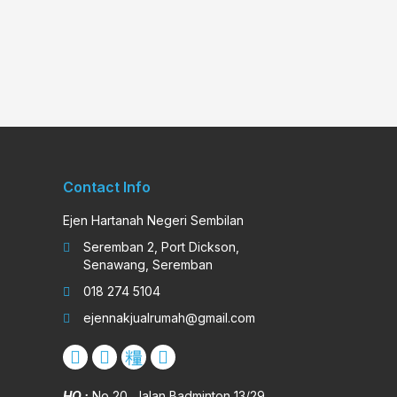
Contact Info
Ejen Hartanah Negeri Sembilan
Seremban 2, Port Dickson,
Senawang, Seremban
018 274 5104
ejennakjualrumah@gmail.com
HQ :
No 20, Jalan Badminton 13/29,