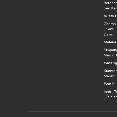
Beranan
Seri K
Kuala 
Cheras 
, Sentul
Dalam , 
Melak
Simpang
Masjid T
Pahan
Kuantan
Maran , 
Perak
Ipoh , T
, Taipin