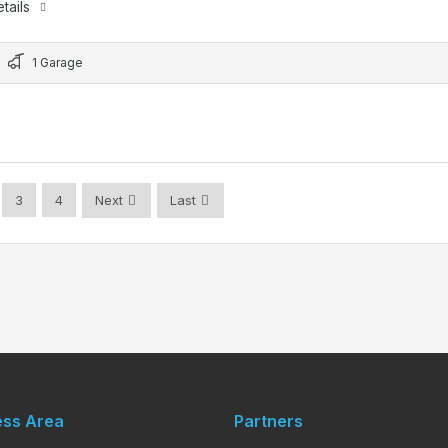
tails
1 Garage
Next
Last
3
4
ess Area
Partners