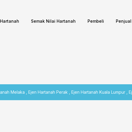
 Hartanah
Semak Nilai Hartanah
Pembeli
Penjual
tanah Melaka , Ejen Hartanah Perak , Ejen Hartanah Kuala Lumpur , 