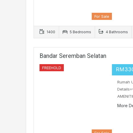
For Sale
1400
5 Bedrooms
4 Bathrooms
Bandar Seremban Selatan
FREEHOLD
RM33
Rumah U
Details=
AMENITI
More De
For Sale