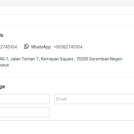
ls
82745104
+60182745104
WhatsApp :
40-1, Jalan Toman 7 , Kemayan Square , 70200 Seremban Negeri
husus
ge