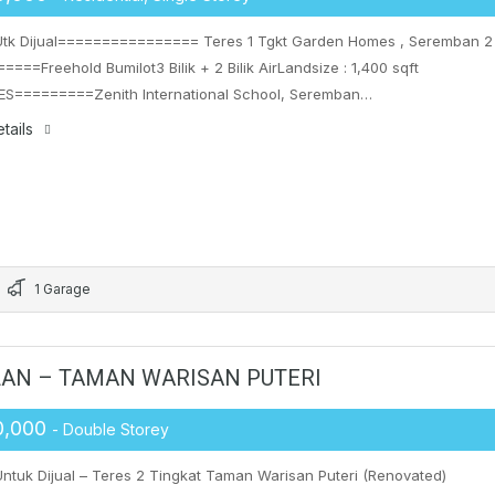
tk Dijual================ Teres 1 Tgkt Garden Homes , Seremban 2
=====Freehold Bumilot3 Bilik + 2 Bilik AirLandsize : 1,400 sqft
ES=========Zenith International School, Seremban…
tails
1 Garage
AN – TAMAN WARISAN PUTERI
0,000
- Double Storey
tuk Dijual – Teres 2 Tingkat Taman Warisan Puteri (Renovated)