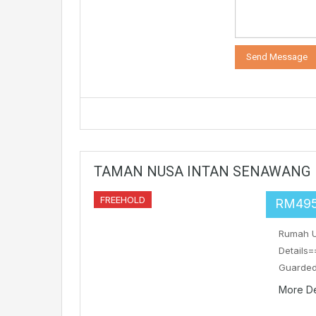
TAMAN NUSA INTAN SENAWANG
FREEHOLD
RM49
Rumah U
Details=
Guarded
More De