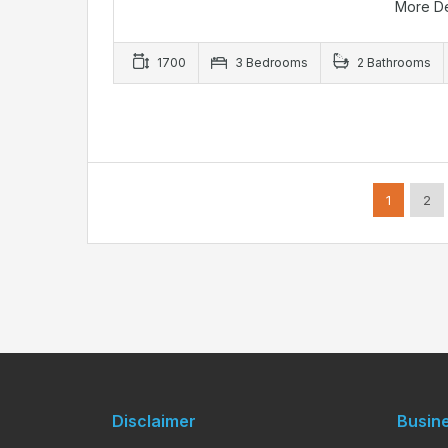
More De
1700
3 Bedrooms
2 Bathrooms
1
2
Disclaimer
Busin