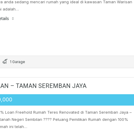
ya anda sedang mencari rumah yang ideal di kawasan Taman Warisan
ini adalah…
tails
1 Garage
LAN – TAMAN SEREMBAN JAYA
0,000
0% Loan Freehold Rumah Teres Renovated di Taman Seremban Jaya –
rtanah Negeri Sembilan ???? Peluang Pemilikan Rumah dengan 100%
mah ini telah…