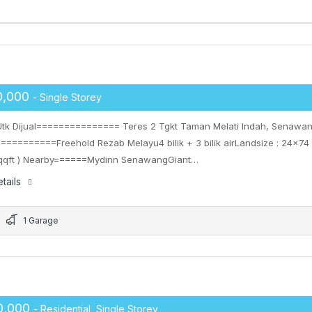
0,000
- Single Storey
tk Dijual=============== Teres 2 Tgkt Taman Melati Indah, Senawa
==========Freehold Rezab Melayu4 bilik + 3 bilik airLandsize : 24×74
sqqft ) Nearby======Mydinn SenawangGiant…
tails
1 Garage
0,000
- Residential, Single Storey