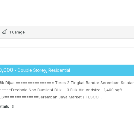
1 Garage
0,000
- Double Storey, Residential
tk Dijual================ Teres 2 Tingkat Bandar Seremban Selata
=====Freehold Non Bumilot4 Bilik + 3 Bilik AirLandsize : 1,400 sqft
ES:==============Seremban Jaya Market / TESCO…
tails