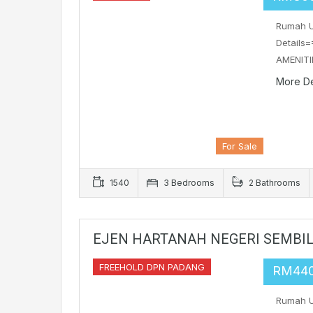
Rumah U
Details=
AMENITI
More De
For Sale
1540
3 Bedrooms
2 Bathrooms
EJEN HARTANAH NEGERI SEMBIL
FREEHOLD DPN PADANG
RM44
Rumah Un