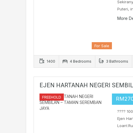
Sekiran
Puteri, 
More De
For Sale
1400
4 Bedrooms
3 Bathrooms
EJEN HARTANAH NEGERI SEMBI
FREEHOLD
RM27
???? 10
Ejen Ha
Loan!.Ru