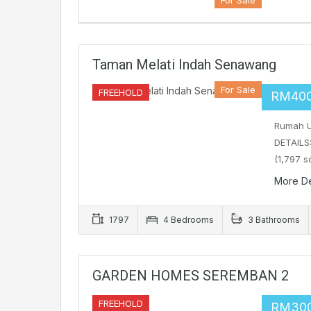
Taman Melati Indah Senawang
For Sale
FREEHOLD
RM40
Rumah U
DETAILS:
(1,797 
More De
1797
4 Bedrooms
3 Bathrooms
GARDEN HOMES SEREMBAN 2
FREEHOLD
RM30