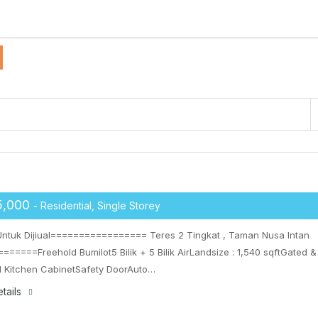
5,000
- Residential, Single Storey
ntuk Dijiual================= Teres 2 Tingkat , Taman Nusa Intan
=======Freehold Bumilot5 Bilik + 5 Bilik AirLandsize : 1,540 sqftGated &
 Kitchen CabinetSafety DoorAuto…
tails