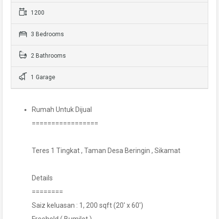
1200
3 Bedrooms
2 Bathrooms
1 Garage
Rumah Untuk Dijual
=================
Teres 1 Tingkat , Taman Desa Beringin , Sikamat
Details
========
Saiz keluasan : 1, 200 sqft (20′ x 60′)