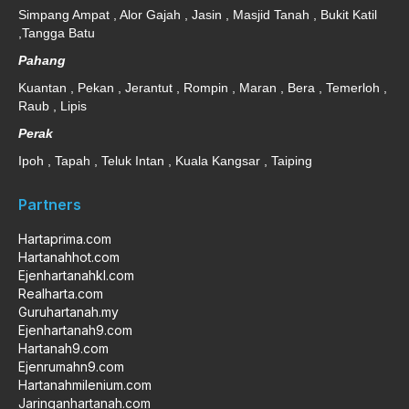
Simpang Ampat , Alor Gajah , Jasin , Masjid Tanah , Bukit Katil
,Tangga Batu
Pahang
Kuantan , Pekan , Jerantut , Rompin , Maran , Bera , Temerloh ,
Raub , Lipis
Perak
Ipoh , Tapah , Teluk Intan , Kuala Kangsar , Taiping
Partners
Hartaprima.com
Hartanahhot.com
Ejenhartanahkl.com
Realharta.com
Guruhartanah.my
Ejenhartanah9.com
Hartanah9.com
Ejenrumahn9.com
Hartanahmilenium.com
Jaringanhartanah.com