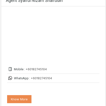
Agent Syaiful Nizam Shaifudin
+60182745104
Mobile :
+60182745104
WhatsApp :
Know More