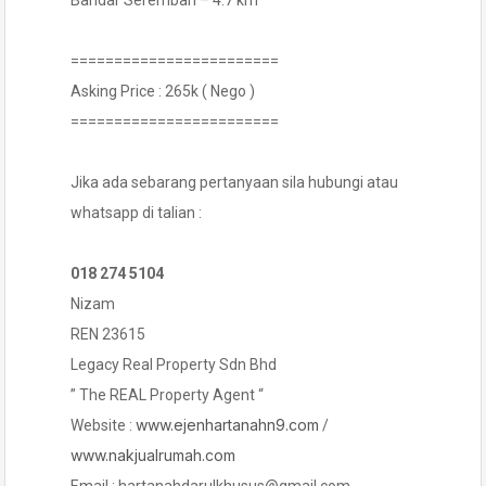
Bandar Seremban – 4.7 km
========================
Asking Price : 265k ( Nego )
========================
Jika ada sebarang pertanyaan sila hubungi atau
whatsapp di talian :
018 274 5104
Nizam
REN 23615
Legacy Real Property Sdn Bhd
” The REAL Property Agent “
www.ejenhartanahn9.com
Website :
/
www.nakjualrumah.com