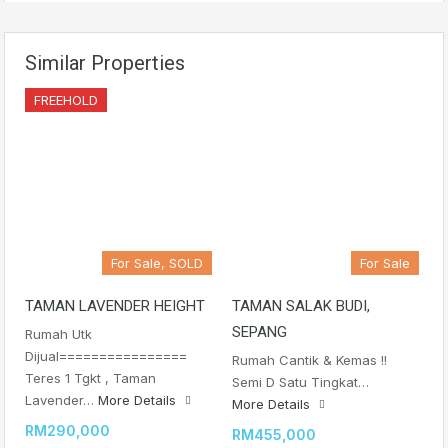
Similar Properties
FREEHOLD
For Sale, SOLD
For Sale
TAMAN LAVENDER HEIGHT
TAMAN SALAK BUDI,
SEPANG
Rumah Utk
Dijual================
Rumah Cantik & Kemas !!
Teres 1 Tgkt , Taman
Semi D Satu Tingkat…
Lavender…
More Details
More Details
RM290,000
RM455,000